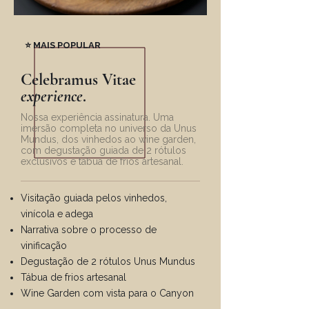
⭐ MAIS POPULAR
Celebramus Vitae
experience
.
Nossa experiência assinatura. Uma
imersão completa no universo da Unus
Mundus, dos vinhedos ao wine garden,
com degustação guiada de 2 rótulos
exclusivos e tábua de frios artesanal.
Visitação guiada pelos vinhedos,
vinícola e adega
Narrativa sobre o processo de
vinificação
Degustação de 2 rótulos Unus Mundus
Tábua de frios artesanal
Wine Garden com vista para o Canyon