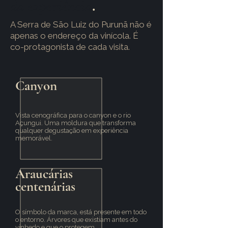
da experiência
.
A Serra de São Luiz do Purunã não é
apenas o endereço da vinícola. É
co-protagonista de cada visita.
Canyon
Vista cenográfica para o canyon e o rio
Açungui. Uma moldura que transforma
qualquer degustação em experiência
memorável.
Araucárias
centenárias
O símbolo da marca, está presente em todo
o entorno. Árvores que existiam antes do
vinhedo e que o protegem.