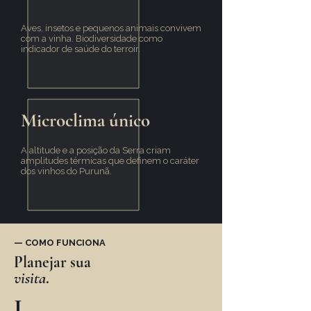
Aves, insetos e pequenos animais convivem
com a vinha. Biodiversidade como
indicador de saúde do terroir.
Microclima único
A altitude e a posição da Serra criam
amplitudes térmicas que definem o caráter
dos vinhos do Purunã.
— COMO FUNCIONA
Planejar sua
visita
.
I